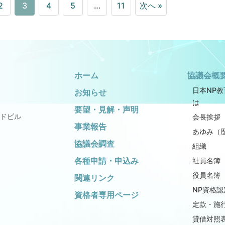
2
3
4
5
…
11
次へ »
ホーム
協議会概
日本NP
お知らせ
は
要望・見解・声明
ドビル
会長挨拶
事業報告
あゆみ（
協議会調査
組織
各種申請・申込み
社員名簿
役員名簿
関連リンク
NP資格認
資格者専用ページ
定款・施
貸借対照