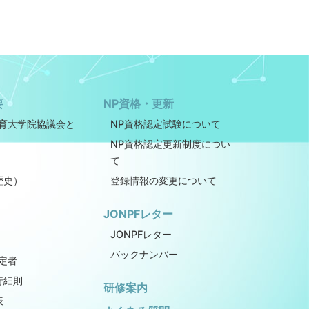
要
NP資格・更新
教育大学院協議会と
NP資格認定試験について
NP資格認定更新制度につい
て
歴史）
登録情報の変更について
JONPFレター
JONPFレター
バックナンバー
定者
行細則
研修案内
表