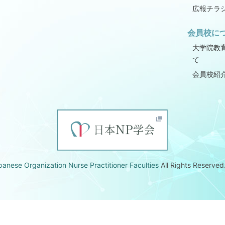
広報チラ
会員校に
大学院教
て
会員校紹
panese Organization Nurse Practitioner Faculties
All Rights Reserved