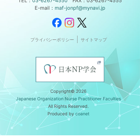
TEL：
03-6267-4550
FAX：03-6267-4555
E-mail：
maf-jonpf@mynavi.jp
プライバシーポリシー
サイトマップ
Copyright© 2026
Japanese Organization Nurse Practitioner Faculties
All Rights Reserved.
Produced by
coanet