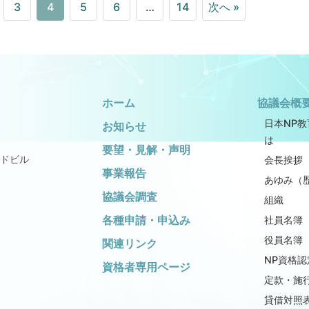
3
4
5
6
…
14
次へ »
ホーム
協議会概
日本NP
お知らせ
は
要望・見解・声明
ドビル
会長挨拶
事業報告
あゆみ（
協議会調査
組織
各種申請・申込み
社員名簿
役員名簿
関連リンク
NP資格認
資格者専用ページ
定款・施
貸借対照