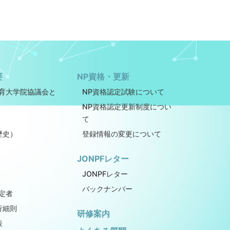
要
NP資格・更新
教育大学院協議会と
NP資格認定試験について
NP資格認定更新制度につい
て
歴史）
登録情報の変更について
JONPFレター
JONPFレター
バックナンバー
定者
行細則
研修案内
表