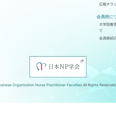
広報チラ
会員校に
大学院教
て
会員校紹
panese Organization Nurse Practitioner Faculties
All Rights Reserved