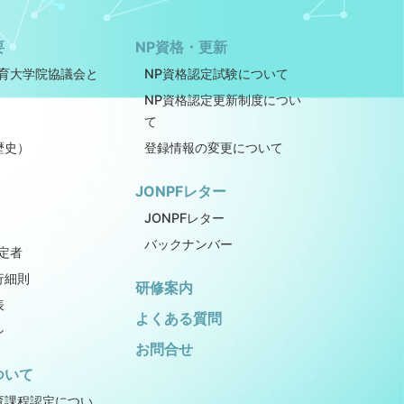
要
NP資格・更新
教育大学院協議会と
NP資格認定試験について
NP資格認定更新制度につい
て
歴史）
登録情報の変更について
JONPFレター
JONPFレター
バックナンバー
定者
行細則
研修案内
表
よくある質問
シ
お問合せ
ついて
育課程認定につい