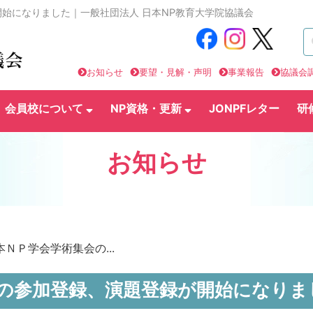
開始になりました｜一般社団法人 日本NP教育大学院協議会
お知らせ
要望・見解・声明
事業報告
協議会
会員校について
NP資格・更新
JONPFレター
研
お知らせ
本ＮＰ学会学術集会の...
会の参加登録、演題登録が開始になりま