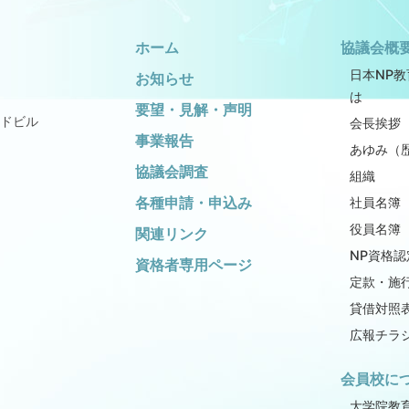
ホーム
協議会概
日本NP
お知らせ
は
要望・見解・声明
ドビル
会長挨拶
事業報告
あゆみ（
協議会調査
組織
各種申請・申込み
社員名簿
役員名簿
関連リンク
NP資格認
資格者専用ページ
定款・施
貸借対照
広報チラ
会員校に
大学院教