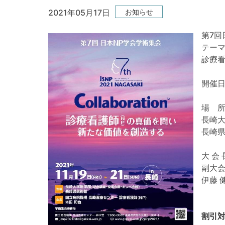
お知らせ
2021年05月17日
第7回
テー
診療看
開催日
場 
長崎大
長崎県
大 会
副大会
伊藤 
割引対