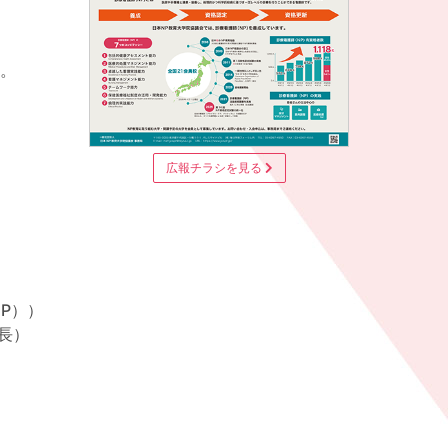
た。
広報チラシを見る
NP））
長）