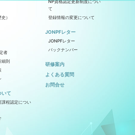
NP資格認定更新制度につい
て
歴史）
登録情報の変更について
JONPFレター
JONPFレター
バックナンバー
定者
行細則
研修案内
表
よくある質問
シ
お問合せ
ついて
育課程認定につい
介