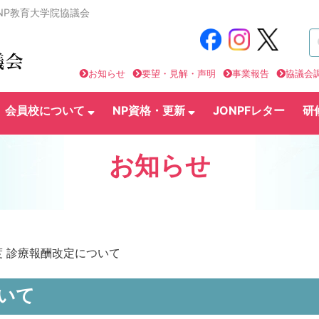
NP教育大学院協議会
お知らせ
要望・見解・声明
事業報告
協議会
会員校について
NP資格・更新
JONPFレター
研
お知らせ
度 診療報酬改定について
ついて