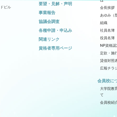
要望・見解・声明
ドビル
会長挨拶
事業報告
あゆみ（
協議会調査
組織
各種申請・申込み
社員名簿
役員名簿
関連リンク
NP資格認
資格者専用ページ
定款・施
貸借対照
広報チラ
会員校に
大学院教
て
会員校紹