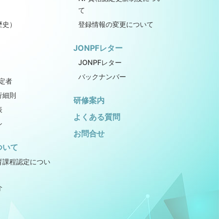
て
歴史）
登録情報の変更について
JONPFレター
JONPFレター
バックナンバー
定者
行細則
研修案内
表
よくある質問
シ
お問合せ
ついて
育課程認定につい
介