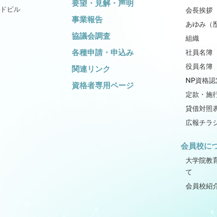
要望・見解・声明
ドビル
会長挨拶
事業報告
あゆみ（
協議会調査
組織
各種申請・申込み
社員名簿
役員名簿
関連リンク
NP資格認
資格者専用ページ
定款・施
貸借対照
広報チラ
会員校に
大学院教
て
会員校紹