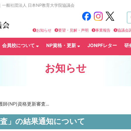
｜一般社団法人 日本NP教育大学院協議会
お知らせ
要望・見解・声明
事業報告
協議会
会員校について
NP資格・更新
JONPFレター
研
お知らせ
師(NP)資格更新審査...
新審査」の結果通知について