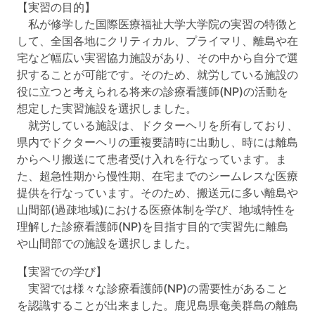
【実習の目的】
私が修学した国際医療福祉大学大学院の実習の特徴と
して、全国各地にクリティカル、プライマリ、離島や在
宅など幅広い実習協力施設があり、その中から自分で選
択することが可能です。そのため、就労している施設の
役に立つと考えられる将来の診療看護師(NP)の活動を
想定した実習施設を選択しました。
就労している施設は、ドクターヘリを所有しており、
県内でドクターヘリの重複要請時に出動し、時には離島
からヘリ搬送にて患者受け入れを行なっています。ま
た、超急性期から慢性期、在宅までのシームレスな医療
提供を行なっています。そのため、搬送元に多い離島や
山間部(過疎地域)における医療体制を学び、地域特性を
理解した診療看護師(NP)を目指す目的で実習先に離島
や山間部での施設を選択しました。
【実習での学び】
実習では様々な診療看護師(NP)の需要性があること
を認識することが出来ました。鹿児島県奄美群島の離島