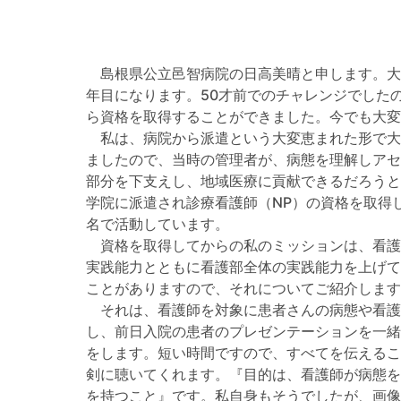
島根県公立邑智病院の日高美晴と申します。大分
年目になります。50才前でのチャレンジでした
ら資格を取得することができました。今でも大
私は、病院から派遣という大変恵まれた形で大
ましたので、当時の管理者が、病態を理解しアセ
部分を下支えし、地域医療に貢献できるだろうと
学院に派遣され診療看護師（NP）の資格を取得
名で活動しています。
資格を取得してからの私のミッションは、看護
実践能力とともに看護部全体の実践能力を上げて
ことがありますので、それについてご紹介します
それは、看護師を対象に患者さんの病態や看護
し、前日入院の患者のプレゼンテーションを一緒
をします。短い時間ですので、すべてを伝えるこ
剣に聴いてくれます。『目的は、看護師が病態を
を持つこと』です。私自身もそうでしたが、画像