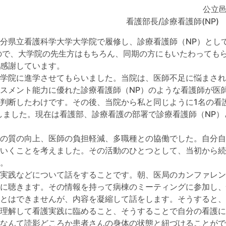
公立
看護部長/診療看護師(NP)
県立看護科学大学大学院で履修し、診療看護師（NP）として
ので、大学院の先生方はもちろん、同期の方にもいたわっても
変感謝しています。
学院に進学させてもらいました。当院は、医師不足に悩まされ
スメント能力に優れた診療看護師（NP）のような看護師が医
判断したわけです。その後、当院から私と同じように1名の看
しました。現在は看護部、診療看護の部署で診療看護師（NP）
の質の向上、医師の負担軽減、多職種との協働でした。自分自
いくことを考えました。その活動のひとつとして、当初から続
。
実践などについて話をすることです。朝、医局のカンファレン
に聴きます。その情報を持って病棟のミーティングに参加し、
とはできませんが、内容を凝縮して話をします。そうすると、
理解して看護実践に臨めること、そうすることで自分の看護に
なんて読影どころか患者さんの身体の状態と紐づけることがで