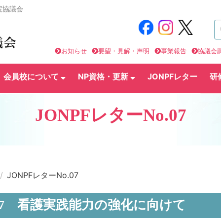
院協議会
お知らせ
要望・見解・声明
事業報告
協議会
会員校について
NP資格・更新
JONPFレター
研
JONPFレターNo.07
JONPFレターNo.07
No.7 看護実践能力の強化に向けて