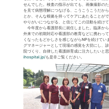
せんでした。検査の指示が出ても、画像撮影のた
を見て病態理解につなげる、こうこうこうだから
とか、そんな根拠を持ってケアにあたることがで
やりがいにつながる、と信じてこの活動を続けて
今年度から看護部長に就任しました。臨床から少
外来での初期対応や看護部の教育などに携わって
くなったもどかしさを感じながらNPを続けてい
グマネージャーとして現場の感覚を大切にし、診
院づくり、自律した看護師育成に注力したいと思
ihospital.jp/
も是非ご覧ください。