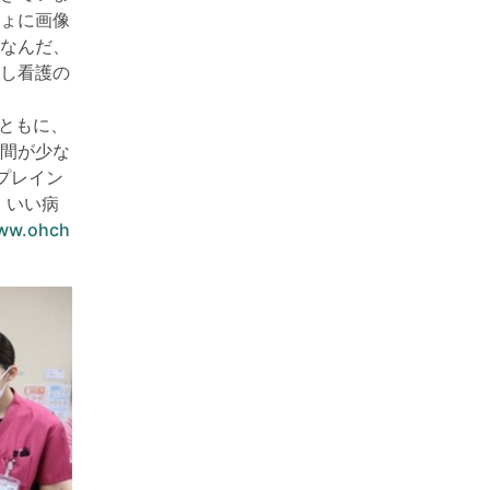
ょに画像
なんだ、
し看護の
ともに、
間が少な
プレイン
、いい病
www.ohch