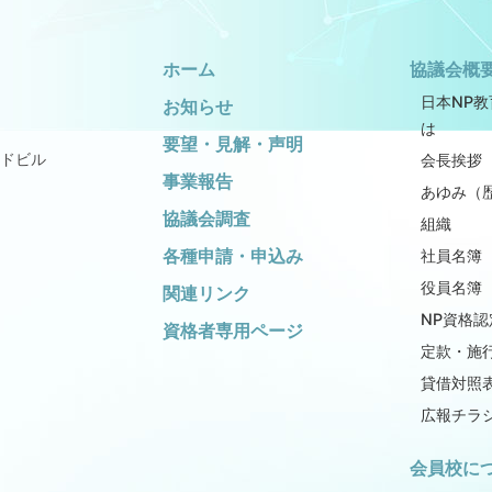
ホーム
協議会概
日本NP
お知らせ
は
要望・見解・声明
ドビル
会長挨拶
事業報告
あゆみ（
協議会調査
組織
各種申請・申込み
社員名簿
役員名簿
関連リンク
NP資格認
資格者専用ページ
定款・施
貸借対照
広報チラ
会員校に