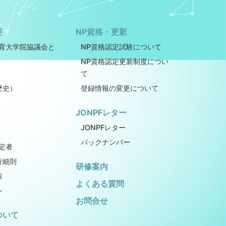
要
NP資格・更新
教育大学院協議会と
NP資格認定試験について
NP資格認定更新制度につい
て
歴史）
登録情報の変更について
JONPFレター
JONPFレター
バックナンバー
定者
行細則
研修案内
表
よくある質問
シ
お問合せ
ついて