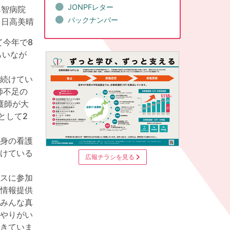
JONPFレター
邑智病院
バックナンバー
 日高美晴
今年で8
らいなが
続けてい
師不足の
護師が大
として2
身の看護
けている
広報チラシを見る
スに参加
情報提供
みんな真
やりがい
きていま